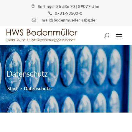
Söflinger Straße 70 | 89077 Ulm

0731-93500-0

mail@bodenmueller-stbg.de

Datenschutz
Start
>
Datenschutz